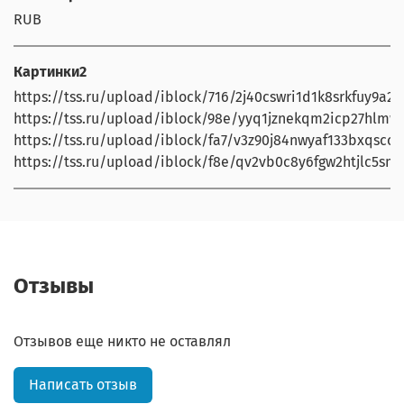
RUB
Картинки2
https://tss.ru/upload/iblock/716/2j40cswri1d1k8srkfuy9a24
https://tss.ru/upload/iblock/98e/yyq1jznekqm2icp27hlmwa
https://tss.ru/upload/iblock/fa7/v3z90j84nwyaf133bxqsccs6
https://tss.ru/upload/iblock/f8e/qv2vb0c8y6fgw2htjlc5sm8
Отзывы
Отзывов еще никто не оставлял
Написать отзыв