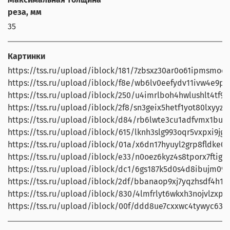
реза, мм
35
Картинки
https://tss.ru/upload/iblock/181/7zbsxz30ar0o61ipmsmock
https://tss.ru/upload/iblock/f8e/wb6lv0eefydv11ivw4e9ph
https://tss.ru/upload/iblock/250/u4imrlboh4hwlushlt4tf91p
https://tss.ru/upload/iblock/2f8/sn3geix5hetf1yot80lxyyzp
https://tss.ru/upload/iblock/d84/rb6lwte3cu1adfvmx1bug
https://tss.ru/upload/iblock/615/lknh3slg993oqr5vxpxi9jg
https://tss.ru/upload/iblock/01a/x6dn17hyuyl2grp8fldke0s
https://tss.ru/upload/iblock/e33/n0oez6kyz4s8tporx7ftign
https://tss.ru/upload/iblock/dc1/6gs187k5d0s4d8ibujm098
https://tss.ru/upload/iblock/2df/bbanaop9xj7yqzhsdf4h1r8j
https://tss.ru/upload/iblock/830/4lmfrlyt6wkxh3nojvlzxp
https://tss.ru/upload/iblock/00f/ddd8ue7cxxwc4tywyc63