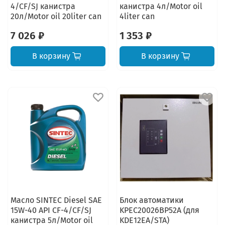
4/CF/SJ канистра
канистра 4л/Motor oil
20л/Motor oil 20liter can
4liter can
7 026 ₽
1 353 ₽
В корзину
В корзину
Масло SINTEC Diesel SAE
Блок автоматики
15W-40 API CF-4/CF/SJ
KPEC20026BP52A (для
канистра 5л/Motor oil
KDE12EA/STA)