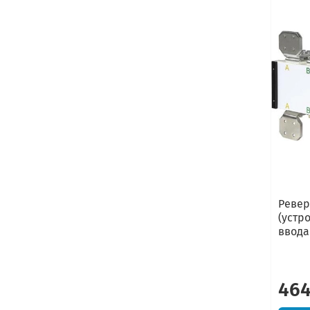
Ревер
(устр
ввода
464