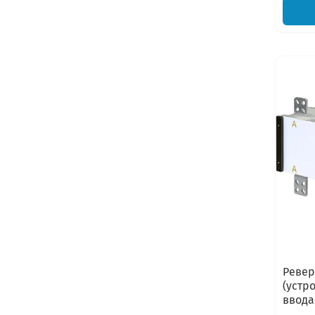
Ревер
(устр
ввода