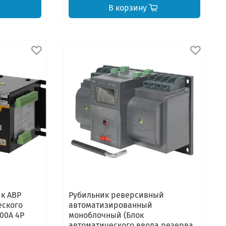
В корзину
к АВР
Рубильник реверсивный
еского
автоматизированный
00A 4P
моноблочный (Блок
автоматического ввода резерва