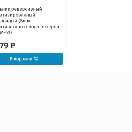
ьник реверсивный
матизированный
лочный (Блок
атического ввода резерва
CM-63/
179 ₽
В корзину