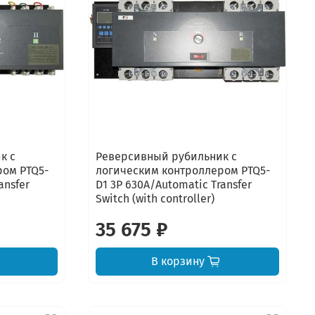
к с
Реверсивный рубильник с
ром PTQ5-
логическим контроллером PTQ5-
ansfer
D1 3P 630A/Automatic Transfer
Switch (with controller)
35 675 ₽
В корзину