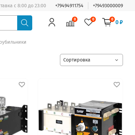
тавка с 8:00 до 23:00
+79494911754
+79493000009
0
0
0
0 ₽
рубильники