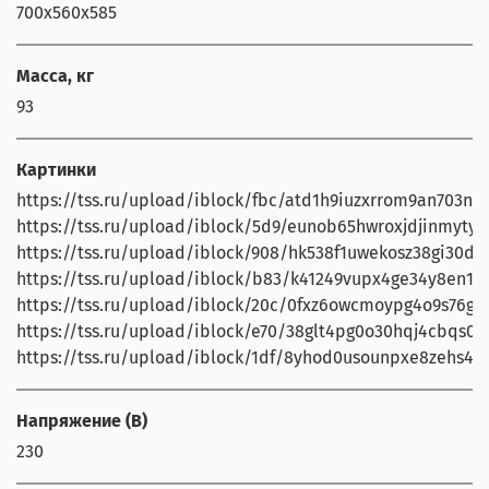
700х560х585
Масса, кг
93
Картинки
https://tss.ru/upload/iblock/fbc/atd1h9iuzxrrom9an703nq3
https://tss.ru/upload/iblock/5d9/eunob65hwroxjdjinmytyvn
https://tss.ru/upload/iblock/908/hk538f1uwekosz38gi30dm
https://tss.ru/upload/iblock/b83/k41249vupx4ge34y8en1b82
https://tss.ru/upload/iblock/20c/0fxz6owcmoypg4o9s76gqp
https://tss.ru/upload/iblock/e70/38glt4pg0o30hqj4cbqs0w
https://tss.ru/upload/iblock/1df/8yhod0usounpxe8zehs4mf
Напряжение (В)
230