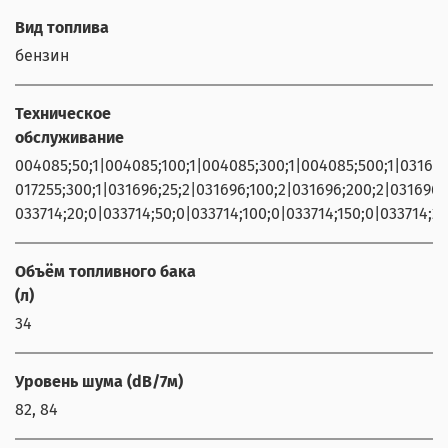
Вид топлива
бензин
Техническое
обслуживание
004085;50;1|004085;100;1|004085;300;1|004085;500;1|031696;2
017255;300;1|031696;25;2|031696;100;2|031696;200;2|031696;3
033714;20;0|033714;50;0|033714;100;0|033714;150;0|033714;
Объём топливного бака
(л)
34
Уровень шума (dB/7м)
82, 84