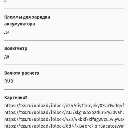
3
Клеммы для зарядки
аккумулятора
да
Вольтметр
да
Валюта расчета
RUB
Картинки2
https://tss.ru/upload/iblock/e3a/eiy1txpyeky0zvn1wdq4f88
https://tss.ru/upload/iblock/233/skgn5bxo2dur67y30vah22z
https://tss.ru/upload/iblock/423/4kbkf7klf8gw7cu34lywav
https://tss.ru/upload/iblock/6d4/kj3eprc7jqjr8acatosywrl