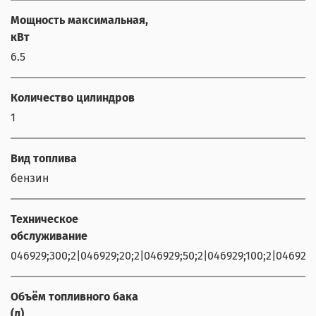
Мощность максимальная,
кВт
6.5
Количество цилиндров
1
Вид топлива
бензин
Техническое
обслуживание
046929;300;2|046929;20;2|046929;50;2|046929;100;2|046929;
Объём топливного бака
(л)