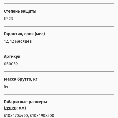
Степень защиты
IP 23
Гарантия, срок (мес)
12, 12 месяцев
Артикул
060059
Масса брутто, кг
54
Габаритные размеры
(Д;Ш;В; мм)
610х470х490, 610х490х500