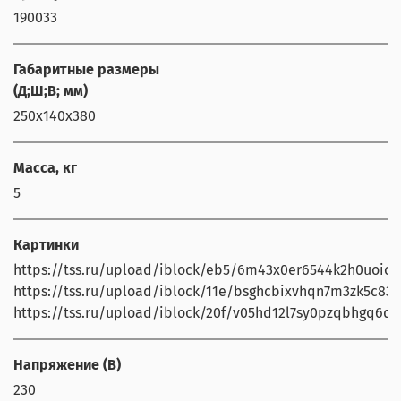
190033
Габаритные размеры
(Д;Ш;В; мм)
250х140х380
Масса, кг
5
Картинки
https://tss.ru/upload/iblock/eb5/6m43x0er6544k2h0uoiou
https://tss.ru/upload/iblock/11e/bsghcbixvhqn7m3zk5c83u
https://tss.ru/upload/iblock/20f/v05hd12l7sy0pzqbhgq6d0
Напряжение (В)
230