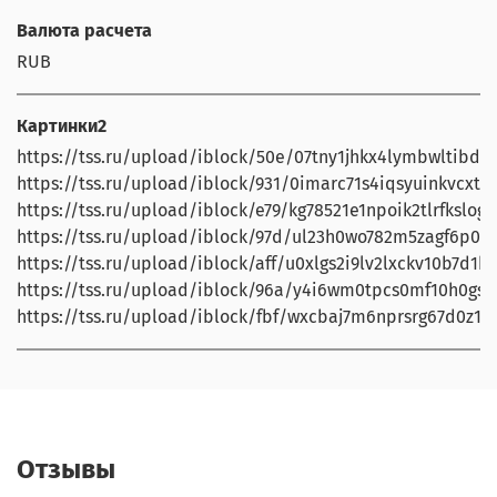
Валюта расчета
RUB
Картинки2
https://tss.ru/upload/iblock/50e/07tny1jhkx4lymbwltibd3p
https://tss.ru/upload/iblock/931/0imarc71s4iqsyuinkvcxt3l
https://tss.ru/upload/iblock/e79/kg78521e1npoik2tlrfkslog
https://tss.ru/upload/iblock/97d/ul23h0wo782m5zagf6p0gl
https://tss.ru/upload/iblock/aff/u0xlgs2i9lv2lxckv10b7d1bj
https://tss.ru/upload/iblock/96a/y4i6wm0tpcs0mf10h0gs8
https://tss.ru/upload/iblock/fbf/wxcbaj7m6nprsrg67d0z1a
Отзывы