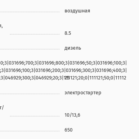
воздушная
я,
8.5
дизель
|031696;700;3|031696;800;3|031696;50;3|031696;100;3|031696;200
031696;100;3|031696;200;3|031696;300;3|031696;400;3|031696;500;
46929;300;3|046929;20;3|111121;20;0|111121;50;0|111121;100;1|11
25
электростартер
т/
10/13,6
650