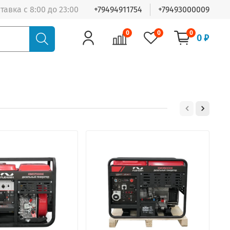
тавка с 8:00 до 23:00
+79494911754
+79493000009
0
0
0
0 ₽