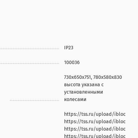
IP23
100036
730х650х751, 780х580х830
высота указана с
установленными
колесами
https://tss.ru/upload/iblock/4b
https://tss.ru/upload/iblock/b
https://tss.ru/upload/iblock/f6
https://tss.ru/upload/iblock/1f