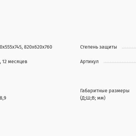
0х555х745, 820х620х760
Степень защиты
, 12 месяцев
Артикул
Габаритные размеры
8,9
(Д;Ш;В; мм)