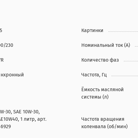
5
Картинки
00/230
Номинальный ток (А)
VR
Количество фаз
инхронный
Частота, Гц
Ёмкость масляной
системы (л)
W-30, SAE 10W-30,
E10W40, 1 литр, арт.
Частота вращения
46929
коленвала (об/мин)