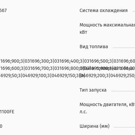
667
Система охлаждения
Мощность максимальна
кВт
Вид топлива
1696;900;3|031696;300;3|031696;400;3|031696;500;3|031696;600;3
1696;600;3|031696;700;3|031696;800;3|031696;900;3|031696;20;3|
Объём топливного бака
6929;50;3|046929;100;3|046929;150;3|046929;200;3|046929;250;3|0
(л)
Тип запуска
Мощность двигателя, кВ
1100FE
л.с.
0
Ширина (мм)