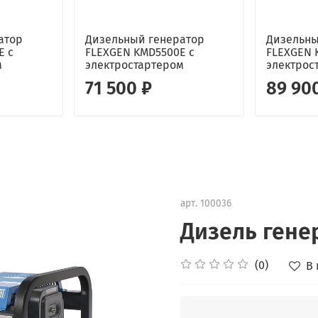
атор
Дизельный генератор
Дизельны
E с
FLEXGEN KMD5500E с
FLEXGEN 
м
электростартером
электрос
71 500 ₽
89 90
арт.
100036
Дизель гене
(0)
В