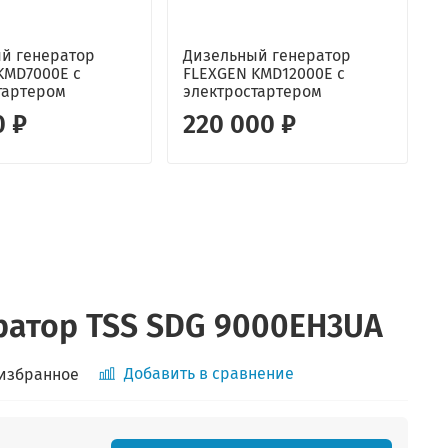
й генератор
Дизельный генератор
KMD7000E с
FLEXGEN KMD12000E с
г
тартером
электростартером
C
0 ₽
220 000 ₽
ратор TSS SDG 9000EH3UA
Добавить в сравнение
 избранное