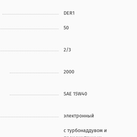
DER1
50
2/3
2000
SAE 15W40
электронный
с турбонаддувом и