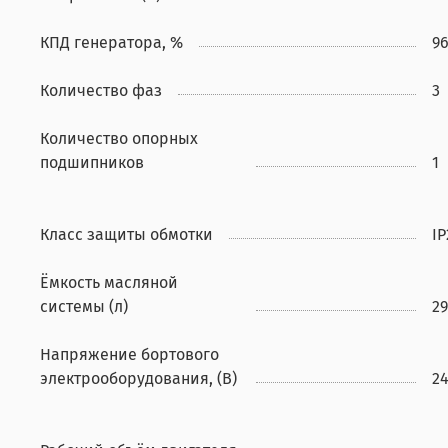
КПД генератора, %
96
Количество фаз
3
Количество опорных
подшипников
1
Класс защиты обмотки
IP
Ёмкость масляной
системы (л)
2
Напряжение бортового
электрооборудования, (В)
2