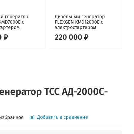
й генератор
Дизельный генератор
KMD7000E с
FLEXGEN KMD12000E с
г
тартером
электростартером
C
0 ₽
220 000 ₽
енератор ТСС АД-2000С-
Добавить в сравнение
 избранное