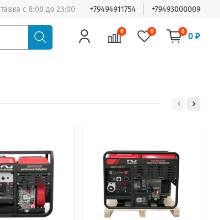
тавка с 8:00 до 23:00
+79494911754
+79493000009
0
0
0
0 ₽