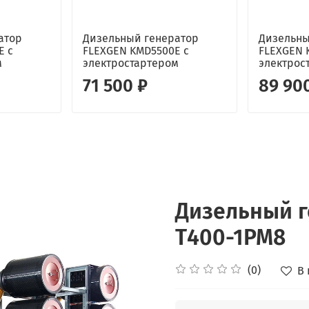
атор
Дизельный генератор
Дизельны
E с
FLEXGEN KMD5500E с
FLEXGEN 
м
электростартером
электрос
71 500 ₽
89 90
Дизельный г
Т400-1РМ8
(0)
В