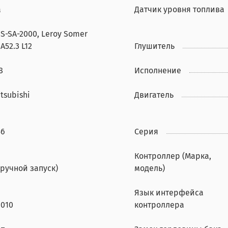
а
Датчик уровня топлива
S-SA-2000, Leroy Somer
A52.3 L12
Глушитель
8
Исполнение
tsubishi
Двигатель
56
Серия
Контроллер (Марка,
(ручной запуск)
модель)
Язык интерфейса
0010
контроллера