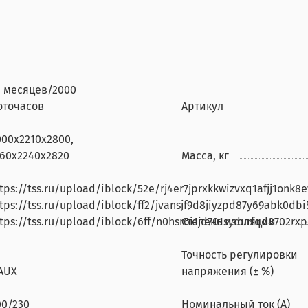
6 месяцев/2000
оточасов
Артикул
000х2210х2800,
160х2240х2820
Масса, кг
tps://tss.ru/upload/iblock/52e/rj4er7jprxkkwizvxq1afjj1onk8
tps://tss.ru/upload/iblock/ff2/jvansjf9d8jiyzpd87y69abk0dbi
tps://tss.ru/upload/iblock/6ff/n0hsr6i1jd701sydurfqd8702rx
Степень изоляции
Точность регулировки
AUX
напряжения (± %)
00/230
Номинальный ток (А)