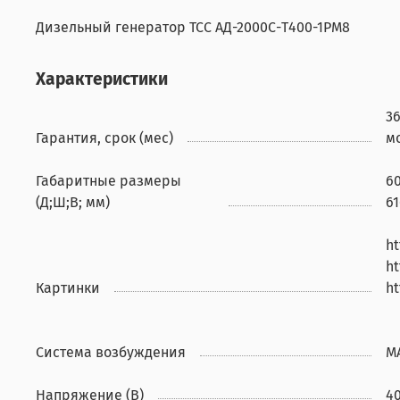
Дизельный генератор ТСС АД-2000С-Т400-1РМ8
Характеристики
3
Гарантия, срок (мес)
м
Габаритные размеры
6
(Д;Ш;В; мм)
6
ht
ht
Картинки
ht
Система возбуждения
M
Напряжение (В)
4