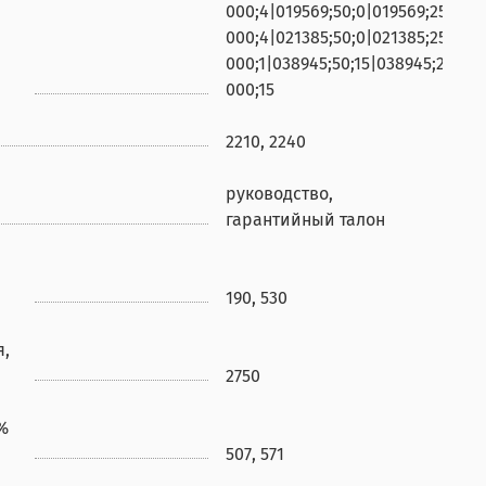
000;4|019569;50;0|019569;250;4|0
000;4|021385;50;0|021385;250;0|0
000;1|038945;50;15|038945;250;15
000;15
2210, 2240
руководство,
гарантийный талон
190, 530
я,
2750
%
507, 571