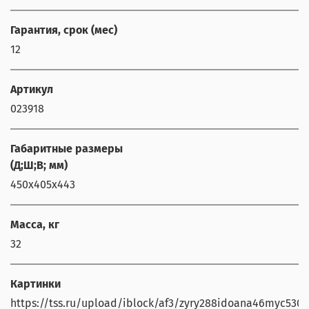
Гарантия, срок (мес)
12
Артикул
023918
Габаритные размеры
(Д;Ш;В; мм)
450х405х443
Масса, кг
32
Картинки
https://tss.ru/upload/iblock/af3/zyry288idoana46myc530gh