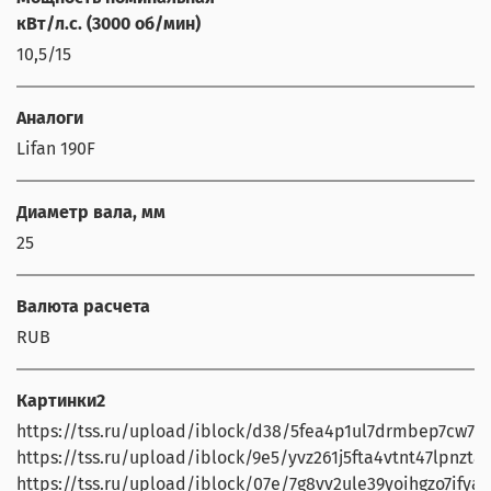
кВт/л.с. (3000 об/мин)
10,5/15
Аналоги
Lifan 190F
Диаметр вала, мм
25
Валюта расчета
RUB
Картинки2
https://tss.ru/upload/iblock/d38/5fea4p1ul7drmbep7cw7qa
https://tss.ru/upload/iblock/9e5/yvz261j5fta4vtnt47lpnzt8lp
https://tss.ru/upload/iblock/07e/7g8vv2ule39yoihgzo7ifyaw