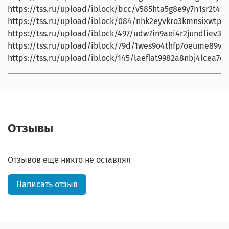
https://tss.ru/upload/iblock/bcc/v585hta5g8e9y7n1sr2t49f
https://tss.ru/upload/iblock/084/nhk2eyvkro3kmnsixwtp10w
https://tss.ru/upload/iblock/497/udw7in9aei4r2jundliev3tcf
https://tss.ru/upload/iblock/79d/1wes9o4thfp7oeume89v2fd
https://tss.ru/upload/iblock/145/laeflat9982a8nbj4lcea7di
Отзывы
Отзывов еще никто не оставлял
Написать отзыв