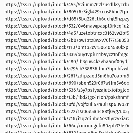
https://tss.ru/upload/iblock/455/52iunm762lzusdlksycrbd
https://tss.ru/upload/iblock/805/6z3igk429xcos84hd7tpn57
https://tss.ru/upload/iblock/d65/5bq226cth6qchjt5hzpzy1n
https://tss.ru/upload/iblock/532/0v6mawjpaspt0rkcq1u2zk
https://tss.ru/upload/iblock/4a5/uzetobtncxc3162vw2bf5lr
https://tss.ru/upload/iblock/2b0/ow1ptz8wxv70f77r5u0587i6
https://tss.ru/upload/iblock/110/bmtp2cvr506104580kxpm
https://tss.ru/upload/iblock/339/ouy1vpiu11b9ycz1nfmgd842
https://tss.ru/upload/iblock/c80/lh3guw4k3vba5ryf00ydjpf2
https://tss.ru/upload/iblock/a79/ch338836dnm7hpuhfzwbsc
https://tss.ru/upload/iblock/261/zdipzaed5m6hu7oapm8o4
https://tss.ru/upload/iblock/690/sbeh523r067wl1m5v6opdu
https://tss.ru/upload/iblock/536/z3y7ps1yszajutxioibglcpy2
https://tss.ru/upload/iblock/13b/1kd2tgc4r1oh7pskshnmfcg
https://tss.ru/upload/iblock/0fd/vojfxuli57ra0i1sp6u9p2nl
https://tss.ru/upload/iblock/222/1sr06e5ah488tj04g7uo3yp
https://tss.ru/upload/iblock/716/i2q2dihhe4es3lyrzvxiarz
https://tss.ru/upload/iblock/66e/rmrmngefn80zph33hs0c9b
https://tss.ru/upload/iblock/832/pwri46py5sd4ckqr9svdvf6