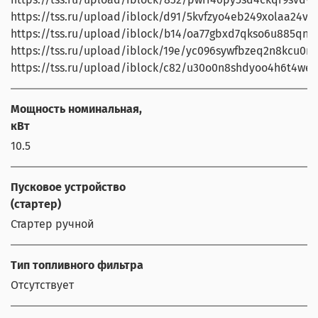
https://tss.ru/upload/iblock/d91/5kvfzyo4eb249xolaa24vr4
https://tss.ru/upload/iblock/b14/oa77gbxd7qkso6u885qnyh
https://tss.ru/upload/iblock/19e/yc096sywfbzeq2n8kcu0m
https://tss.ru/upload/iblock/c82/u30o0n8shdyoo4h6t4wem
Мощность номинальная,
кВт
10.5
Пусковое устройство
(стартер)
Стартер ручной
Тип топливного фильтра
Отсутствует