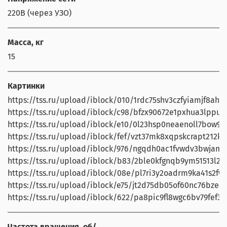
220В (через УЗО)
Масса, кг
15
Картинки
https://tss.ru/upload/iblock/010/1rdc75shv3czfyiamjf8ah2b
https://tss.ru/upload/iblock/c98/bfzx90672e1pxhua3lppu1
https://tss.ru/upload/iblock/e10/0l23hsp0neaenoll7bow9xn4
https://tss.ru/upload/iblock/fef/vzt37mk8xqpskcrapt212k8
https://tss.ru/upload/iblock/976/ngqdh0ac1fvwdv3bwjamv
https://tss.ru/upload/iblock/b83/2ble0kfgnqb9ym51513l2bi
https://tss.ru/upload/iblock/08e/pl7ri3y2oadrm9ka41s2fw
https://tss.ru/upload/iblock/e75/jt2d75db05of60nc76bzea
https://tss.ru/upload/iblock/622/pa8pic9fl8wgc6bv79fef33
Частота вращения, об/