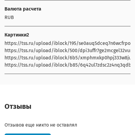
Валюта расчета
RUB
Картинки2
https://tss.ru/upload/iblock/195/se0auq5dceq7n6wcfrpoe6l
https://tss.ru/upload/iblock/500/dpi3uffr7ge2mcgel32vung
https://tss.ru/upload/iblock/6b5/xmphmxkp0hpj333w8ju4b
https://tss.ru/upload/iblock/b85/6q42ul7zdsc2z4nq3qdbkj
Отзывы
Отзывов еще никто не оставлял