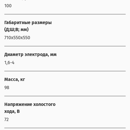
100
Габаритные размеры
(Д;Ш;В; мм)
710x550x550
Диаметр электрода, мм
1,6-4
Масса, кг
98
Напряжение холостого
хода, В
72