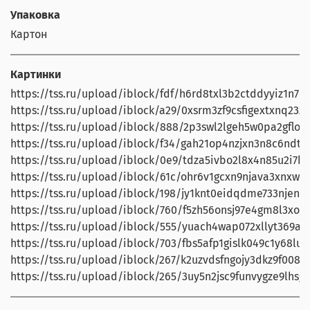
Упаковка
Картон
Картинки
https://tss.ru/upload/iblock/fdf/h6rd8txl3b2ctddyyiz1n7ca
https://tss.ru/upload/iblock/a29/0xsrm3zf9csfigextxnq23z2
https://tss.ru/upload/iblock/888/2p3swl2lgeh5w0pa2gfloejx
https://tss.ru/upload/iblock/f34/gah21op4nzjxn3n8c6ndt5z
https://tss.ru/upload/iblock/0e9/tdza5ivbo2l8x4n85u2i7blx
https://tss.ru/upload/iblock/61c/ohr6v1gcxn9njava3xnxw
https://tss.ru/upload/iblock/198/jy1knt0eidqdme733njenoi
https://tss.ru/upload/iblock/760/f5zh56onsj97e4gm8l3xoj2
https://tss.ru/upload/iblock/555/yuach4wap072xllyt369a3f
https://tss.ru/upload/iblock/703/fbs5afp1gislk049c1y68luyf
https://tss.ru/upload/iblock/267/k2uzvdsfngojy3dkz9f008q
https://tss.ru/upload/iblock/265/3uy5n2jsc9funvygze9lhsga