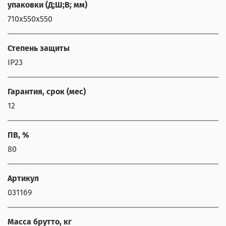
упаковки (Д;Ш;В; мм)
710x550x550
Степень защиты
IP23
Гарантия, срок (мес)
12
ПВ, %
80
Артикул
031169
Масса брутто, кг