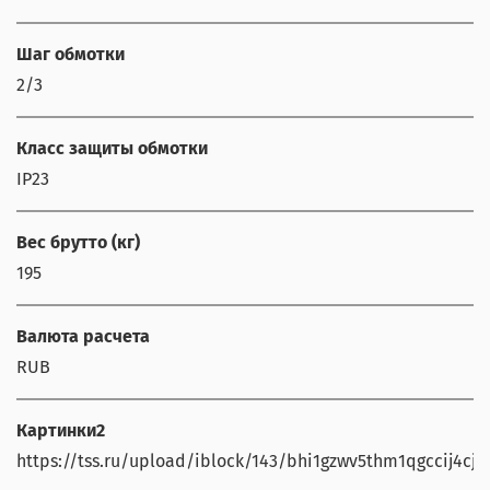
Шаг обмотки
2/3
Класс защиты обмотки
IP23
Вес брутто (кг)
195
Валюта расчета
RUB
Картинки2
https://tss.ru/upload/iblock/143/bhi1gzwv5thm1qgccij4cjgs