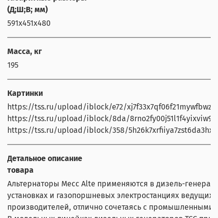
(Д;Ш;В; мм)
591х451х480
Масса, кг
195
Картинки
https://tss.ru/upload/iblock/e72/xj7f33x7qf06f21mywfbwzrie
https://tss.ru/upload/iblock/8da/8rno2fy00j51l1f4yixviw9ze
https://tss.ru/upload/iblock/358/5h26k7xrfiiya7zst6da3hxi
Детальное описание
товара
Альтернаторы Mecc Alte применяются в дизель-генерат
установках и газопоршневых электростанциях ведущих
производителей, отлично сочетаясь с промышленными 