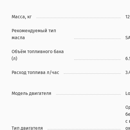
Масса, кг
12
Рекомендуемый тип
масла
S
Объём топливного бака
(л)
6.
Расход топлива л/час
3.
Модель двигателя
Lo
О
б
с
Тип двигателя
о