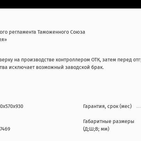
ого регламента Таможенного Союза
ия»
верку на производстве контроллером ОТК, затем перед от
тва исключает возможный заводской брак.
30х570х930
Гарантия, срок (мес)
Габаритные размеры
7469
(Д;Ш;В; мм)