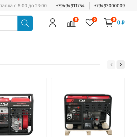
тавка с 8:00 до 23:00
+79494911754
+79493000009
0
0
0
0 ₽