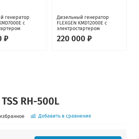
й генератор
Дизельный генератор
KMD7000E с
FLEXGEN KMD12000E с
г
тартером
электростартером
C
0 ₽
220 000 ₽
 TSS RH-500L
Добавить в сравнение
 избранное