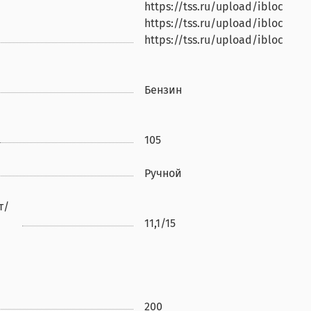
https://tss.ru/upload/iblock/fc
https://tss.ru/upload/iblock/3
https://tss.ru/upload/iblock/e
Бензин
105
Ручной
т/
11,1/15
200