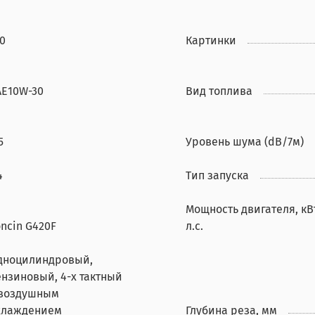
0
Картинки
AE10W-30
Вид топлива
5
Уровень шума (dB/7м)
4
Тип запуска
Мощность двигателя, кВ
ncin G420F
л.с.
дноцилиндровый,
ензиновый, 4-х тактный
 воздушным
хлаждением
Глубина реза, мм