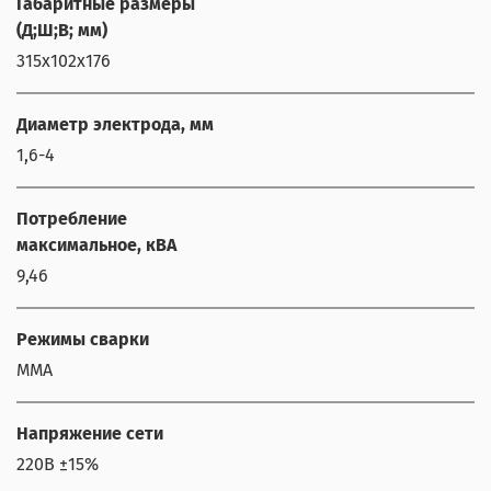
Габаритные размеры
(Д;Ш;В; мм)
315x102x176
Диаметр электрода, мм
1,6-4
Потребление
максимальное, кВА
9,46
Режимы сварки
MMA
Напряжение сети
220В ±15%