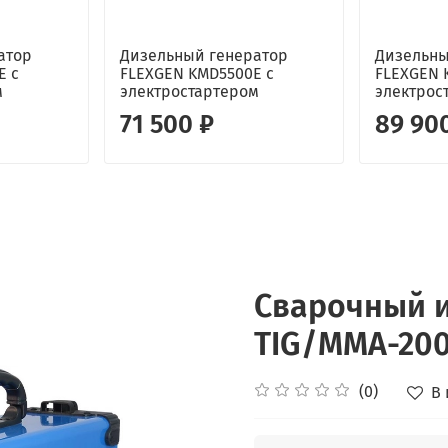
атор
Дизельный генератор
Дизельны
E с
FLEXGEN KMD5500E с
FLEXGEN 
м
электростартером
электрос
71 500 ₽
89 90
Сварочный и
TIG/MMA-20
(0)
В