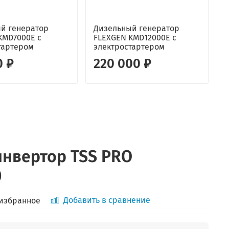
й генератор
Дизельный генератор
KMD7000E с
FLEXGEN KMD12000E с
г
тартером
электростартером
C
0 ₽
220 000 ₽
нвертор TSS PRO
0
Добавить в сравнение
 избранное