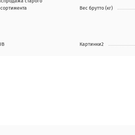
аспродажа старого
ссортимента
Вес брутто (кг)
UB
Картинки2