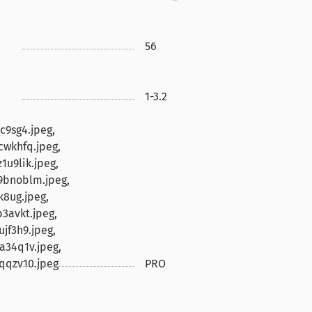
56
1-3.2
c9sg4.jpeg,
cwkhfq.jpeg,
u9lik.jpeg,
9bnoblm.jpeg,
k8ug.jpeg,
3avkt.jpeg,
jf3h9.jpeg,
a34q1v.jpeg,
qqzv10.jpeg
PRO