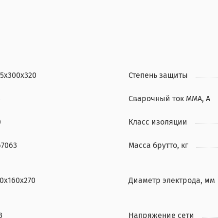
25х300х320
Степень защиты
4
Сварочный ток ММА, А
0
Класс изоляции
67063
Масса брутто, кг
10х160х270
Диаметр электрода, мм
3
Напряжение сети