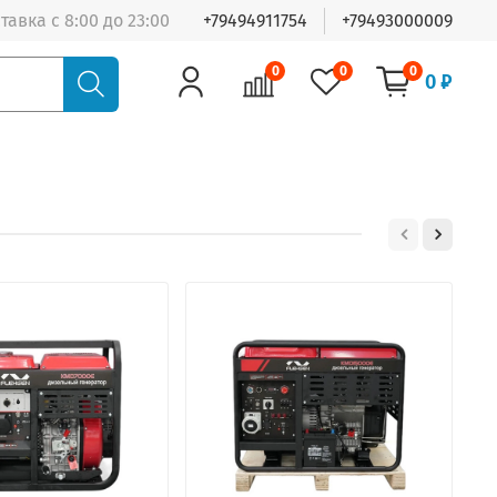
тавка с 8:00 до 23:00
+79494911754
+79493000009
0
0
0
0 ₽