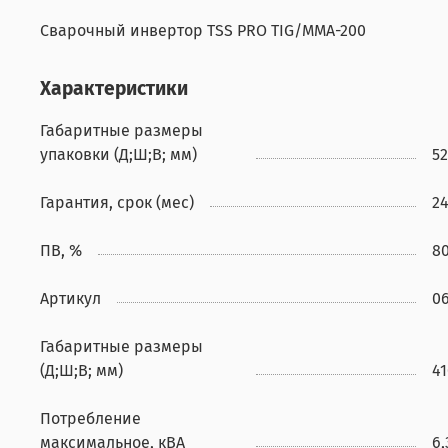
Сварочный инвертор TSS PRO TIG/MMA-200
Характеристики
Габаритные размеры
упаковки (Д;Ш;В; мм)
5
Гарантия, срок (мес)
2
ПВ, %
8
Артикул
0
Габаритные размеры
(Д;Ш;В; мм)
4
Потребление
максимальное, кВА
6,