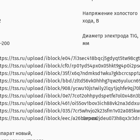
Напряжение холостого
2
хода, В
Диаметр электрода TIG,
-200
мм
tps://tss.ru/upload/iblock/e04/7i3sec418bqcj5gdyqt5tw98cgt
tps://tss.ru/upload/iblock/cf0/rp01yd54px0x05hkt9g4p0i2ps
tps://tss.ru/upload/iblock/35f/x6q7ndmksd1wku7gkbcrcspp1z1
tps://tss.ru/upload/iblock/bbd/zltd56vk0hhhg7qwz6yulucn6
tps://tss.ru/upload/iblock/908/ycwu10js1wily2lqy1jqhfe9qj70
tps://tss.ru/upload/iblock/0e7/7co12ohhpydspetfe7ol0x48n3b
tps://tss.ru/upload/iblock/461/oi55ov1bov3ich88vk2na3ddxuu
tps://tss.ru/upload/iblock/035/7cr5whvjo2k23sfm1v02a085kw
tps://tss.ru/upload/iblock/eec/a26berocx2jdeu073h8qx3r3dr
Серия
ппарат новый,