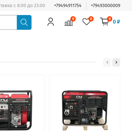
тавка с 8:00 до 23:00
+79494911754
+79493000009
0
0
0
0 ₽