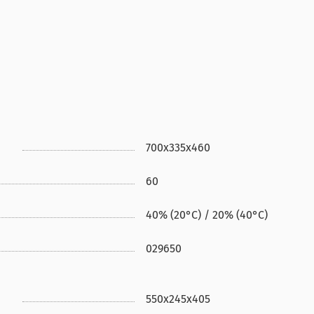
700х335х460
60
40% (20°С) / 20% (40°С)
029650
550х245х405