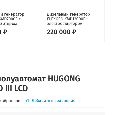
й генератор
Дизельный генератор
KMD7000E с
FLEXGEN KMD12000E с
г
тартером
электростартером
C
0 ₽
220 000 ₽
полуавтомат HUGONG
 III LCD
Добавить в сравнение
 избранное