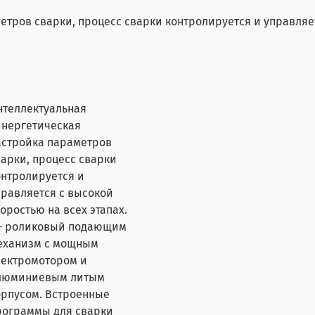
тров сварки, процесс сварки контролируется и управляетс
нтеллектуальная
инергетическая
астройка параметров
варки, процесс сварки
онтролируется и
правляется с высокой
оростью на всех этапах.
 - роликовый подающим
еханизм с мощным
лектромотором и
люминиевым литым
орпусом. Встроенные
рограммы для сварки