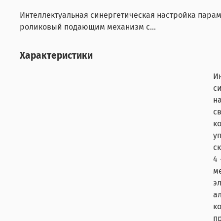
Интеллектуальная синергетическая настройка параме
роликовый подающим механизм с...
Характеристики
И
с
н
с
к
у
ск
4
м
э
а
к
п