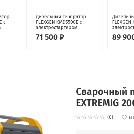
атор
Дизельный генератор
Дизельны
E с
FLEXGEN KMD5500E с
FLEXGEN 
м
электростартером
электрос
71 500 ₽
89 90
Сварочный 
EXTREMIG 200
(0)
В