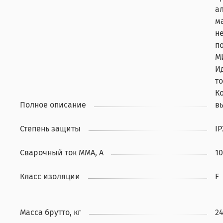
а
м
н
п
МИ
И
т
К
Полное описание
в
Степень защиты
IP
Сварочный ток ММА, А
10
Класс изоляции
F
Масса брутто, кг
24