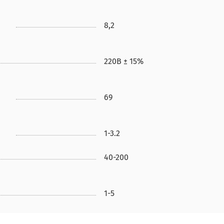
8,2
220В ± 15%
69
1-3.2
40-200
1-5