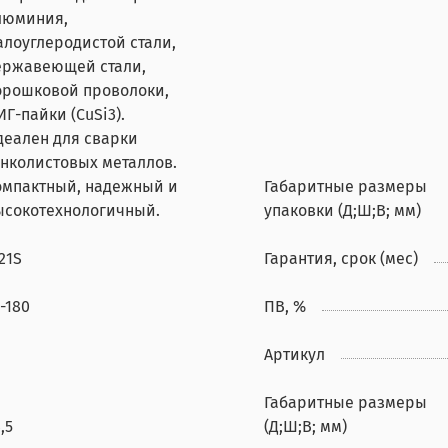
люминия,
алоуглеродистой стали,
ержавеющей стали,
орошковой проволоки,
Г-пайки (CuSi3).
деален для сварки
онколистовых металлов.
омпактный, надежный и
Габаритные размеры
ысокотехнологичный.
упаковки (Д;Ш;В; мм)
21S
Гарантия, срок (мес)
-180
ПВ, %
Артикул
Габаритные размеры
,5
(Д;Ш;В; мм)