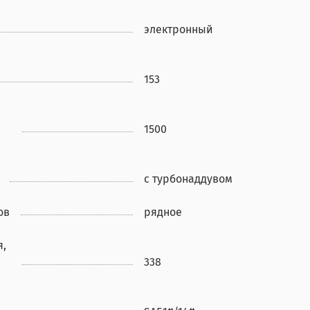
электронный
153
1500
с турбонаддувом
ов
рядное
я,
338