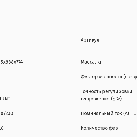
Артикул
65х668х774
Масса, кг
Фактор мощности (cos φ
Точность регулировки
HUNT
напряжения (± %)
00/230
Номинальный ток (А)
,8
Количество фаз