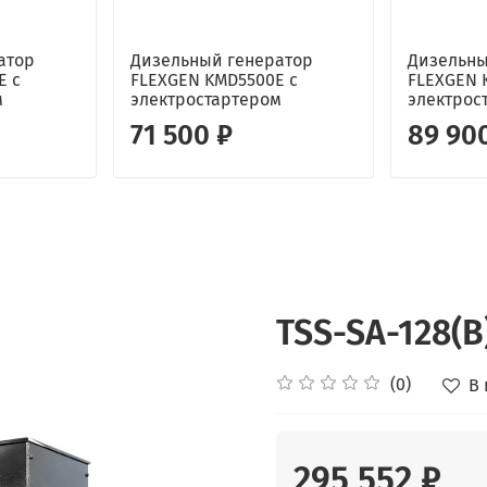
атор
Дизельный генератор
Дизельны
E с
FLEXGEN KMD5500E с
FLEXGEN 
м
электростартером
электрос
71 500 ₽
89 90
TSS-SA-128(B)
(0)
В
295 552 ₽