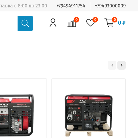
тавка с 8:00 до 23:00
+79494911754
+79493000009
0
0
0
0 ₽