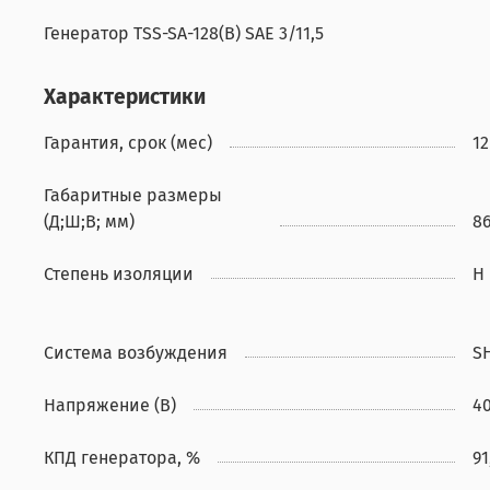
Генератор TSS-SA-128(B) SAE 3/11,5
Характеристики
Гарантия, срок (мес)
12
Габаритные размеры
(Д;Ш;В; мм)
8
Степень изоляции
H
Система возбуждения
S
Напряжение (В)
4
КПД генератора, %
91