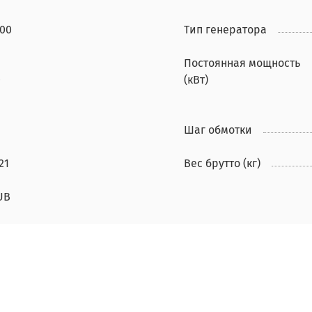
500
Тип генератора
Постоянная мощность
0
(кВт)
Шаг обмотки
21
Вес брутто (кг)
UB