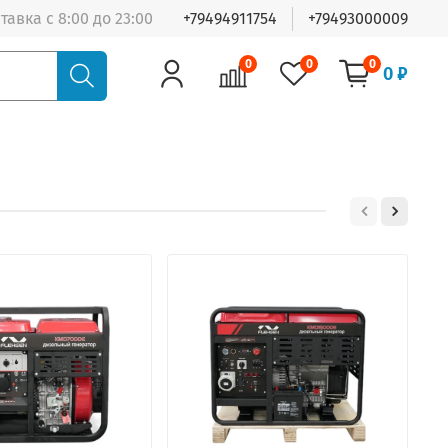
тавка с 8:00 до 23:00
+79494911754
+79493000009
0
0
0
0 ₽