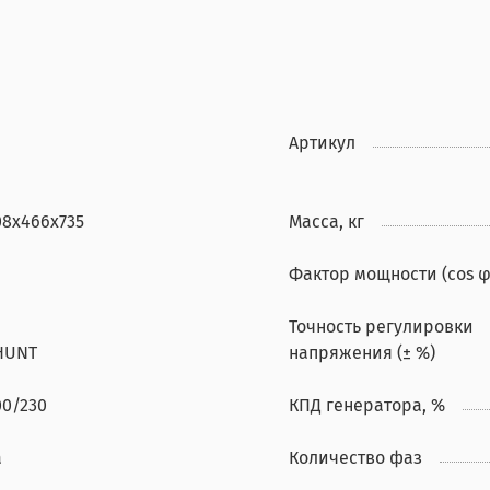
Артикул
08х466х735
Масса, кг
Фактор мощности (cos φ
Точность регулировки
HUNT
напряжения (± %)
00/230
КПД генератора, %
а
Количество фаз