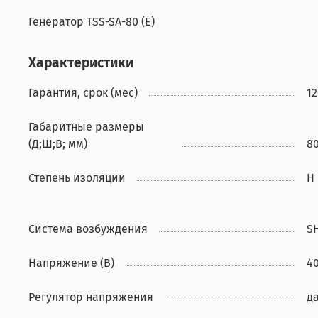
Генератор TSS-SA-80 (E)
Характеристики
Гарантия, срок (мес)
12
Габаритные размеры
(Д;Ш;В; мм)
8
Степень изоляции
H
Система возбуждения
S
Напряжение (В)
4
Регулятор напряжения
д