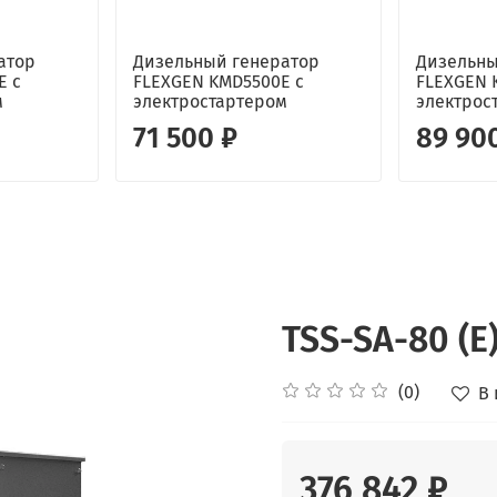
атор
Дизельный генератор
Дизельны
E с
FLEXGEN KMD5500E с
FLEXGEN 
м
электростартером
электрос
71 500 ₽
89 90
TSS-SA-80 (E
(0)
В
376 842 ₽