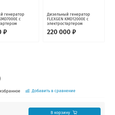
й генератор
Дизельный генератор
KMD7000E с
FLEXGEN KMD12000E с
г
тартером
электростартером
C
0 ₽
220 000 ₽
)
Добавить в сравнение
 избранное
В корзину