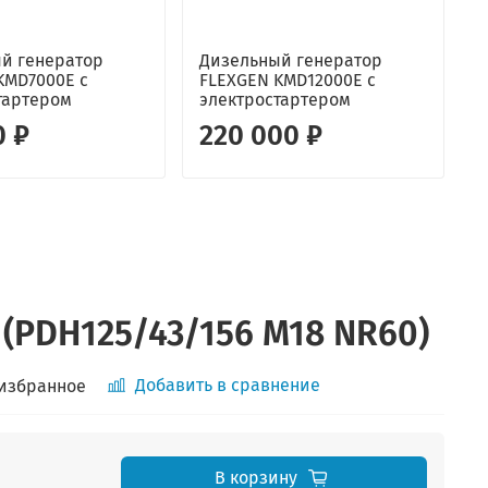
й генератор
Дизельный генератор
KMD7000E с
FLEXGEN KMD12000E с
г
тартером
электростартером
C
0 ₽
220 000 ₽
(PDH125/43/156 M18 NR60)
Добавить в сравнение
 избранное
В корзину