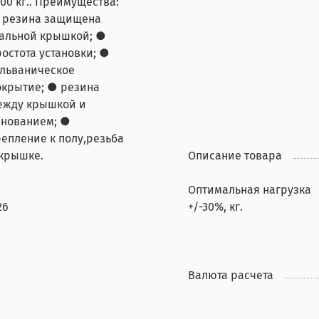
00 кг.. Преимущества:
 резина защищена
тальной крышкой; ●
ростота установки; ●
альваническое
окрытие; ● резина
ежду крышкой и
снованием; ●
репление к полу,резьба
 крышке.
Описание товара
Оптимальная нагрузка
26
+/-30%, кг.
Валюта расчета