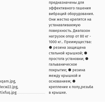
предназначены для
эффективного гашения
вибраций оборудования.
Они жестко крепятся на
устанавливаемую
поверхность. Диапазон
нагрузок опор от 80 кг -
1000 кг.. Преимущества:
● резина защищена
стальной крышкой; ●
простота установки; ●
гальваническое
покрытие; ● резина
между крышкой и
xqam.jpg,
основанием; ●
1ecw22.jpg,
крепление к полу,резьба
tixfuq.jpg
в крышке.