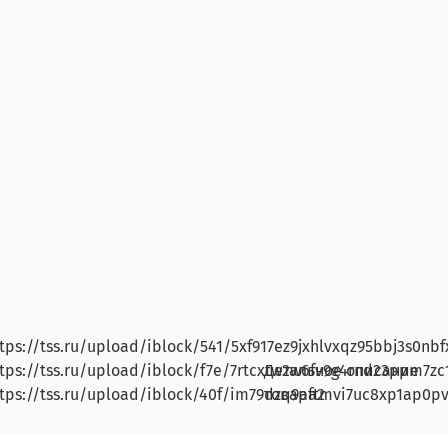
tps://tss.ru/upload/iblock/541/5xf917ez9jxhlvxqz95bbj3s0nbf
tps://tss.ru/upload/iblock/f7e/7rtcxtw2w6fv9g4rnd23ppm7zc
Детальное описание
tps://tss.ru/upload/iblock/40f/im79dzq9aftmvi7uc8xp1ap0pv
товара2