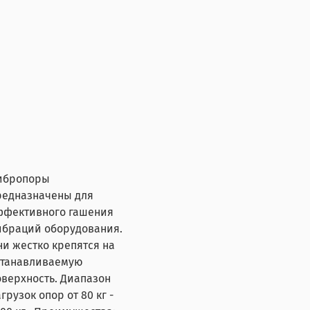
ибропоры
редназначены для
ффективного гашения
ибраций оборудования.
ни жестко крепятся на
станавливаемую
оверхность. Диапазон
грузок опор от 80 кг -