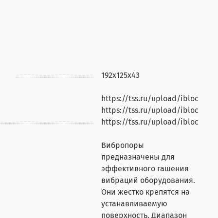
192х125х43
https://tss.ru/upload/iblock/d
https://tss.ru/upload/iblock/7
https://tss.ru/upload/iblock/887
Вибропоры
предназначены для
эффективного гашения
вибраций оборудования.
Они жестко крепятся на
устанавливаемую
поверхность. Диапазон