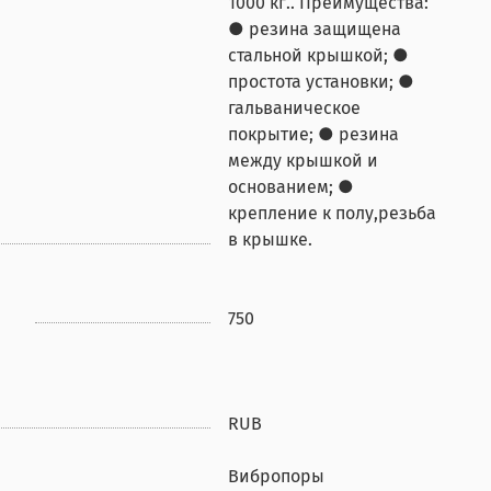
1000 кг.. Преимущества:
● резина защищена
стальной крышкой; ●
простота установки; ●
гальваническое
покрытие; ● резина
между крышкой и
основанием; ●
крепление к полу,резьба
в крышке.
750
RUB
Вибропоры