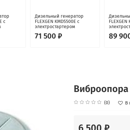
атор
Дизельный генератор
Дизельны
E с
FLEXGEN KMD5500E с
FLEXGEN 
м
электростартером
электрос
71 500 ₽
89 90
Виброопора 
(0)
В
6 500 ₽