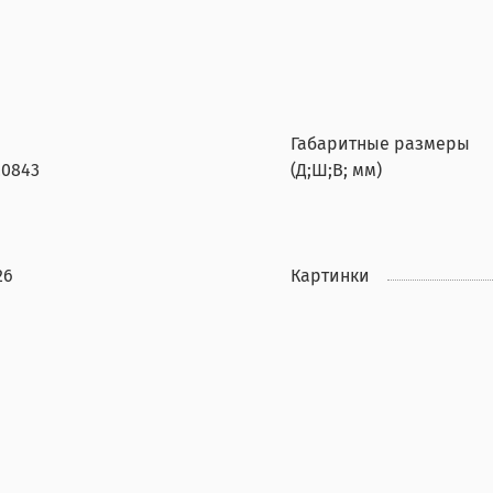
Габаритные размеры
20843
(Д;Ш;В; мм)
26
Картинки