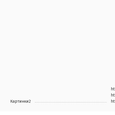
ht
ht
Картинки2
ht