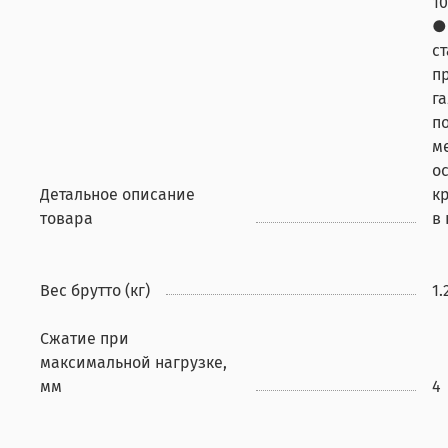
10
●
с
п
г
п
м
о
Детальное описание
к
товара
в
Вес брутто (кг)
1.
Сжатие при
максимальной нагрузке,
мм
4