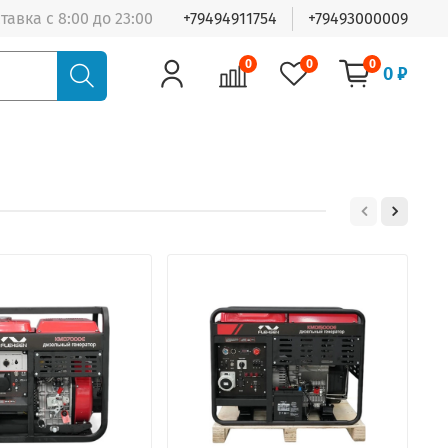
тавка с 8:00 до 23:00
+79494911754
+79493000009
0
0
0
0 ₽