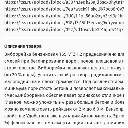
https://tss.ru/upload/iblock/a30/n3eqh23ajli6scx0hytn1m
https://tss.ru/upload/iblock/7ea/wsck91iskcl9k7oco8r0v7nu
https://tss.ru/upload/iblock/3d0/h1pk56ao2xyn3rzt3jf1hhe
https://tss.ru/upload/iblock/518/f3j15fd5eezug94frywimaqe
https://tss.ru/upload/iblock/322/vd1osevbe3e1ajbe711qxes
Описание товара
Виброрейка бензиновая TSS-VTZ-1,2 предназначена для
смесей при бетонировании дорог, полов, площадок в 
строительстве. Виброрейки позволяют делать стяжку н
(до 20 % воды). Уложить такой раствор традиционным сп
малоподвижна и плохо трамбуется. Под воздействием 
минимума пористость бетона и позволяет максимально
смесь.Виброрейка обеспечивает одинаково отличное ви
Главное: можно уложить в 4 раза больше бетона и более 
можно комплектовать рейками от 2 м до 6,0 м. Бензопри
свойства: Удобство в эксплуатации Автономность. Эргон
Эффективная система амортизации снижает до миниму