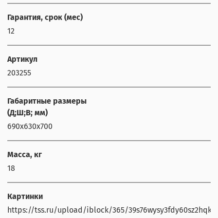
Гарантия, срок (мес)
12
Артикул
203255
Габаритные размеры
(Д;Ш;В; мм)
690х630х700
Масса, кг
18
Картинки
https://tss.ru/upload/iblock/365/39s76wysy3fdy60sz2hqk