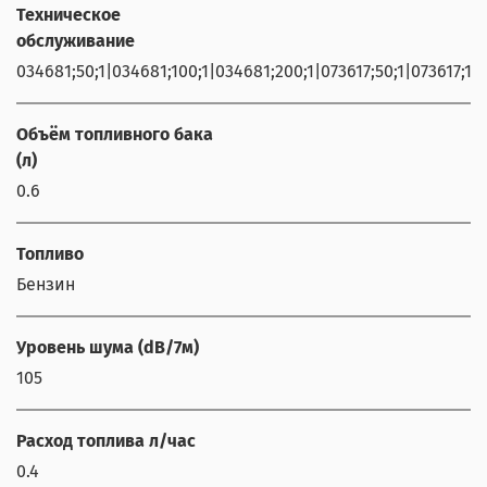
Техническое
обслуживание
034681;50;1|034681;100;1|034681;200;1|073617;50;1|073617;100
Объём топливного бака
(л)
0.6
Топливо
Бензин
Уровень шума (dB/7м)
105
Расход топлива л/час
0.4