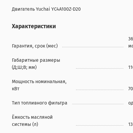
Двигатель Yuchai YC4A100Z-D20
Характеристики
3
Гарантия, срок (мес)
м
Габаритные размеры
(Д;Ш;В; мм)
1
Мощность номинальная,
кВт
70
Тип топливного фильтра
о
Ёмкость масляной
системы (л)
13