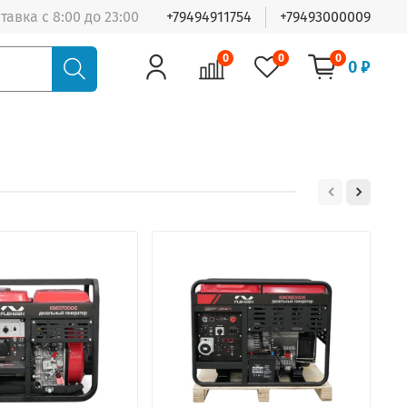
тавка с 8:00 до 23:00
+79494911754
+79493000009
0
0
0
0 ₽