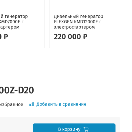
й генератор
Дизельный генератор
KMD7000E с
FLEXGEN KMD12000E с
г
тартером
электростартером
C
0 ₽
220 000 ₽
100Z-D20
Добавить в сравнение
 избранное
В корзину