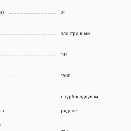
В)
24
электронный
132
1500
с турбонаддувом
ов
рядное
я,