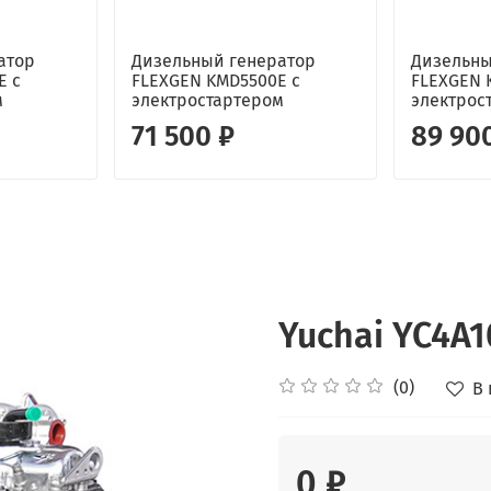
атор
Дизельный генератор
Дизельны
E с
FLEXGEN KMD5500E с
FLEXGEN 
м
электростартером
электрос
71 500 ₽
89 90
Yuchai YC4A
(0)
В
0 ₽