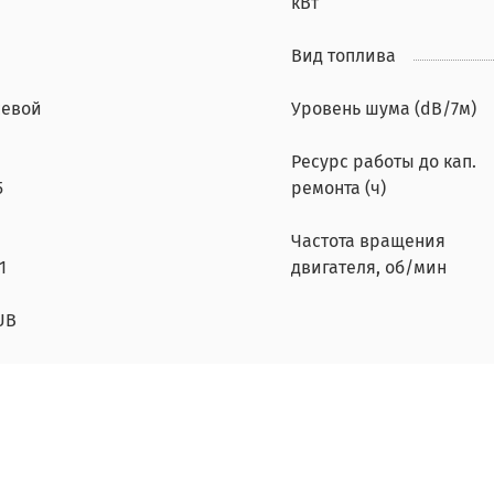
кВт
Вид топлива
севой
Уровень шума (dB/7м)
Ресурс работы до кап.
5
ремонта (ч)
Частота вращения
1
двигателя, об/мин
UB