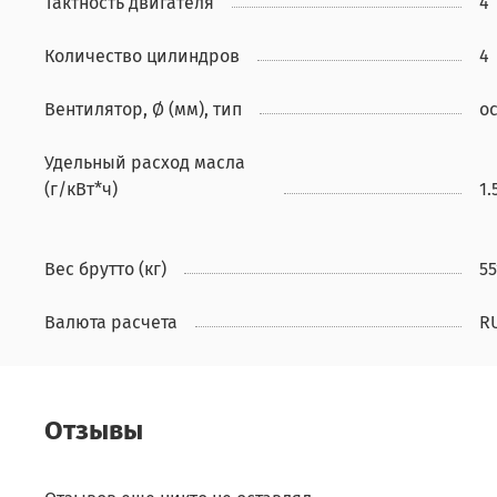
Тактность двигателя
4
Количество цилиндров
4
Вентилятор, Ø (мм), тип
о
Удельный расход масла
(г/кВт*ч)
1.
Вес брутто (кг)
55
Валюта расчета
R
Отзывы