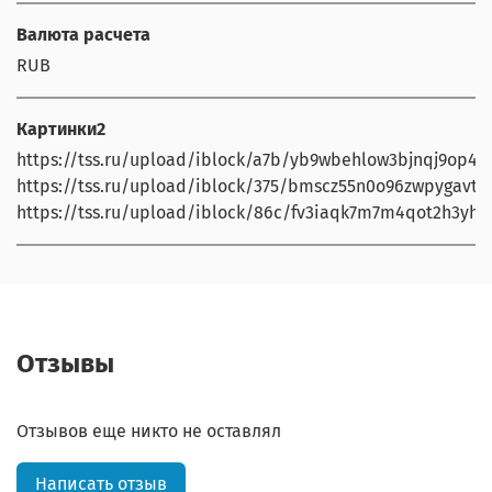
Валюта расчета
RUB
Картинки2
https://tss.ru/upload/iblock/a7b/yb9wbehlow3bjnqj9op43b
https://tss.ru/upload/iblock/375/bmscz55n0o96zwpygavtrhf
https://tss.ru/upload/iblock/86c/fv3iaqk7m7m4qot2h3yh0
Отзывы
Отзывов еще никто не оставлял
Написать отзыв