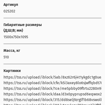
Артикул
025202
Габаритные размеры
(Д;Ш;В; мм)
1500x750x1095
Масса, кг
510
Картинки
https://tss.ru/upload/iblock/5ab/8xz62r6j4t1ykgdc1g0uegl2
https://tss.ru/upload/iblock/cfe/k5i3axey8lo6sjwffqbdt783g
https://tss.ru/upload/iblock/1ce/me5pbby09ftrtu2280n9irh
https://tss.ru/upload/iblock/daa/d3x0pyprupsd6eqwox25l
https://tss.ru/upload/iblock/315/dd8selj9zrglf1b68vswolb2