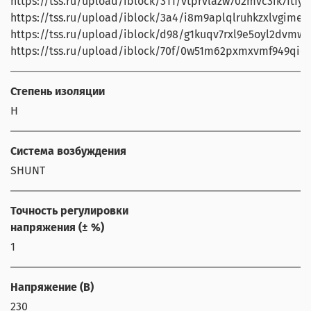
https://tss.ru/upload/iblock/311/vtprvlazw702mvc3ik7ftfy3
https://tss.ru/upload/iblock/3a4/i8m9aplqlruhkzxlvgimeap
https://tss.ru/upload/iblock/d98/g1kuqv7rxl9e5oyl2dvmw9r
https://tss.ru/upload/iblock/70f/0w51m62pxmxvmf949qie3
Степень изоляции
Н
Система возбуждения
SHUNT
Точность регулировки
напряжения (± %)
1
Напряжение (В)
230